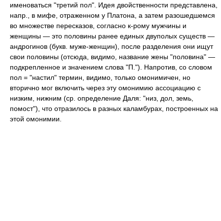
именоваться "третий пол". Идея двойственности представлена,
напр., в мифе, отраженном у Платона, а затем разошедшемся
во множестве пересказов, согласно к-рому мужчины и
женщины — это половины ранее единых двуполых существ —
андрогинов (букв. муже-женщин), после разделения они ищут
свои половины (отсюда, видимо, название жены "половина" —
подкрепленное и значением слова "П."). Напротив, со словом
пол = "настил" термин, видимо, только омонимичен, но
вторично мог включить через эту омонимию ассоциацию с
низким, нижним (ср. определение Даля: "низ, дол, земь,
помост"), что отразилось в разных каламбурах, построенных на
этой омонимии.