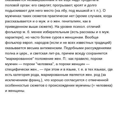
половой орган: его сверлят, прогрызают, кроят и долго
подыскивают для него место (на лбу, под мышкой и т. п.). О
мужчинах таких сюжетов практически нет (кроме случаев, когда
рассказывается и о муж. и о жен. гениталиях, как в
приведенном выше сюжете). На уровне психол. отличий
фольклор м. б. менее избирательным (есть рассказы и о муж.
характере), но часто более суров к женщинам. Вообще
фольклор европ. народов (если и не всех известных традиций)
оказывается весьма антиженским. Подобными рассуждениями
полна и церк., и светская лит-ра, причем всюду сохраняется
"маркированное" положение жен. П.: как правило, пороки
мужчин — пороки "человека", а пороки женщин —
специфически жен., — при этом и в языке, т. е. в тех языках, где
есть категория рода, маркированным является жен. род (за
исключением франц.), что хорошо согласуется с отмеченной
особенностью сюжетов о происхождении мужчины (= человека)
и женщины.