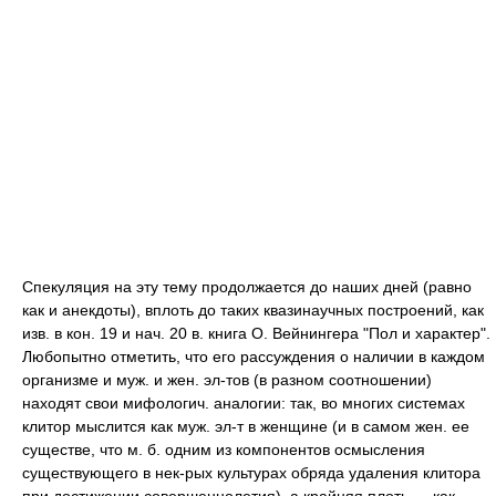
Спекуляция на эту тему продолжается до наших дней (равно
как и анекдоты), вплоть до таких квазинаучных построений, как
изв. в кон. 19 и нач. 20 в. книга О. Вейнингера "Пол и характер".
Любопытно отметить, что его рассуждения о наличии в каждом
организме и муж. и жен. эл-тов (в разном соотношении)
находят свои мифологич. аналогии: так, во многих системах
клитор мыслится как муж. эл-т в женщине (и в самом жен. ее
существе, что м. б. одним из компонентов осмысления
существующего в нек-рых культурах обряда удаления клитора