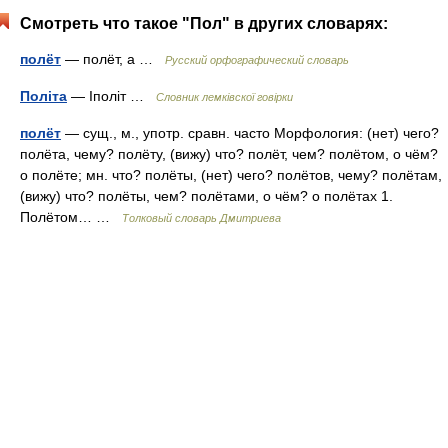
Смотреть что такое "Пол" в других словарях:
полёт
— полёт, а …
Русский орфографический словарь
Політа
— Іполіт …
Словник лемківскої говірки
полёт
— сущ., м., употр. сравн. часто Морфология: (нет) чего?
полёта, чему? полёту, (вижу) что? полёт, чем? полётом, о чём?
о полёте; мн. что? полёты, (нет) чего? полётов, чему? полётам,
(вижу) что? полёты, чем? полётами, о чём? о полётах 1.
Полётом… …
Толковый словарь Дмитриева