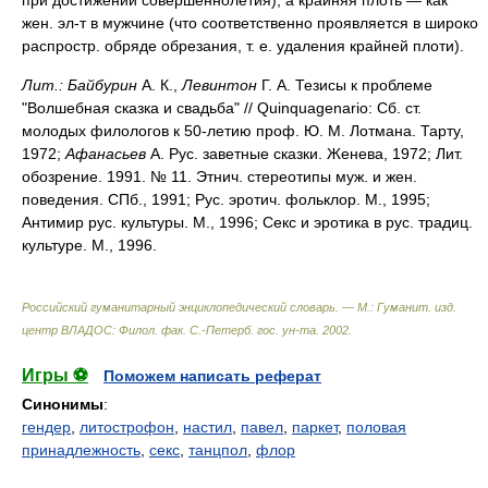
при достижении совершеннолетия), а крайняя плоть — как
жен. эл-т в мужчине (что соответственно проявляется в широко
распростр. обряде обрезания, т. е. удаления крайней плоти).
Лит.:
Байбурин
А. К.,
Левинтон
Г. А. Тезисы к проблеме
"Волшебная сказка и свадьба" // Quinquagenario: Сб. ст.
молодых филологов к 50-летию проф. Ю. М. Лотмана. Тарту,
1972;
Афанасьев
А. Рус. заветные сказки. Женева, 1972; Лит.
обозрение. 1991. № 11. Этнич. стереотипы муж. и жен.
поведения. СПб., 1991; Рус. эротич. фольклор. М., 1995;
Антимир рус. культуры. М., 1996; Секс и эротика в рус. традиц.
культуре. М., 1996.
Российский гуманитарный энциклопедический словарь. — М.: Гуманит. изд.
центр ВЛАДОС: Филол. фак. С.-Петерб. гос. ун-та
.
2002
.
Игры ⚽
Поможем написать реферат
Синонимы
:
гендер
,
литострофон
,
настил
,
павел
,
паркет
,
половая
принадлежность
,
секс
,
танцпол
,
флор