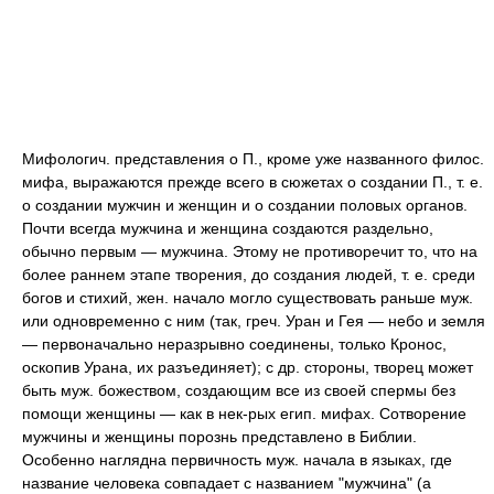
Мифологич. представления о П., кроме уже названного филос.
мифа, выражаются прежде всего в сюжетах о создании П., т. е.
о создании мужчин и женщин и о создании половых органов.
Почти всегда мужчина и женщина создаются раздельно,
обычно первым — мужчина. Этому не противоречит то, что на
более раннем этапе творения, до создания людей, т. е. среди
богов и стихий, жен. начало могло существовать раньше муж.
или одновременно с ним (так, греч. Уран и Гея — небо и земля
— первоначально неразрывно соединены, только Кронос,
оскопив Урана, их разъединяет); с др. стороны, творец может
быть муж. божеством, создающим все из своей спермы без
помощи женщины — как в нек-рых егип. мифах. Сотворение
мужчины и женщины порознь представлено в Библии.
Особенно наглядна первичность муж. начала в языках, где
название человека совпадает с названием "мужчина" (а