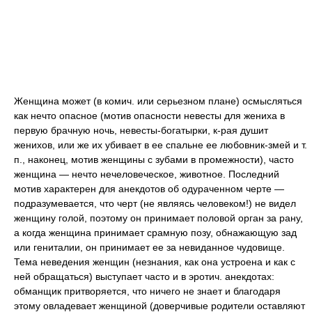
Женщина может (в комич. или серьезном плане) осмысляться
как нечто опасное (мотив опасности невесты для жениха в
первую брачную ночь, невесты-богатырки, к-рая душит
женихов, или же их убивает в ее спальне ее любовник-змей и т.
п., наконец, мотив женщины с зубами в промежности), часто
женщина — нечто нечеловеческое, животное. Последний
мотив характерен для анекдотов об одураченном черте —
подразумевается, что черт (не являясь человеком!) не видел
женщину голой, поэтому он принимает половой орган за рану,
а когда женщина принимает срамную позу, обнажающую зад
или гениталии, он принимает ее за невиданное чудовище.
Тема неведения женщин (незнания, как она устроена и как с
ней обращаться) выступает часто и в эротич. анекдотах:
обманщик притворяется, что ничего не знает и благодаря
этому овладевает женщиной (доверчивые родители оставляют