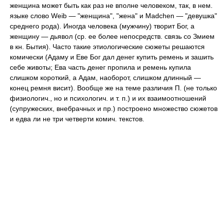
женщина может быть как раз не вполне человеком, так, в нем.
языке слово Weib — "женщина", "жена" и Madchen — "девушка"
среднего рода). Иногда человека (мужчину) творит Бог, а
женщину — дьявол (ср. ее более непосредств. связь со Змием
в кн. Бытия). Часто такие этиологические сюжеты решаются
комически (Адаму и Еве Бог дал денег купить ремень и зашить
себе животы; Ева часть денег пропила и ремень купила
слишком короткий, а Адам, наоборот, слишком длинный —
конец ремня висит). Вообще же на теме различия П. (не только
физиологич., но и психологич. и т. п.) и их взаимоотношений
(супружеских, внебрачных и пр.) построено множество сюжетов
и едва ли не три четверти комич. текстов.